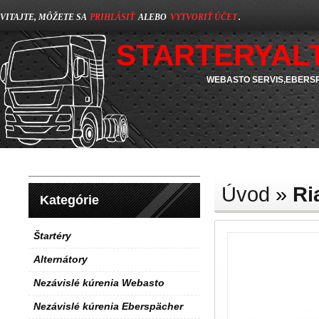
VITAJTE, MÔŽETE SA
PRIHLÁSIŤ
ALEBO
VYTVORIŤ ÚČET
.
STARTERYAL
WEBASTO SERVIS,EBERSP
Úvod
»
Ri
Kategórie
Štartéry
Alternátory
Nezávislé kúrenia Webasto
Nezávislé kúrenia Eberspächer