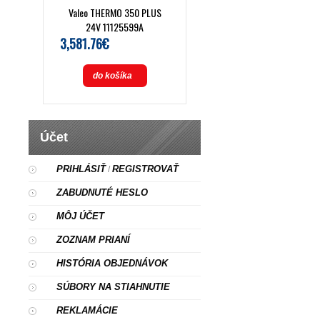
Valeo THERMO 350 PLUS
24V 11125599A
3,581.76€
do košíka
Účet
PRIHLÁSIŤ
REGISTROVAŤ
/
ZABUDNUTÉ HESLO
MÔJ ÚČET
ZOZNAM PRIANÍ
HISTÓRIA OBJEDNÁVOK
SÚBORY NA STIAHNUTIE
REKLAMÁCIE