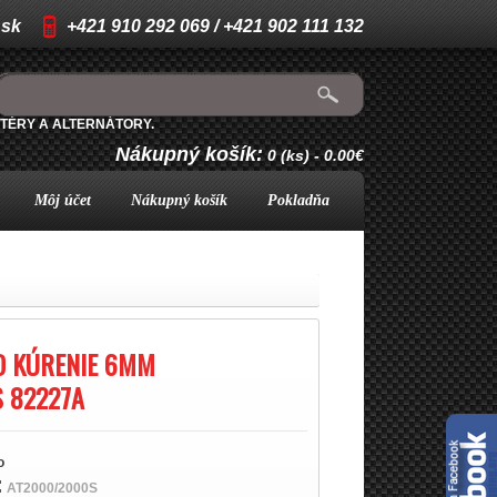
.sk
+421 910 292 069 / +421 902 111 132
TÉRY A ALTERNÁTORY.
Nákupný košík:
0 (ks) - 0.00€
Môj účet
Nákupný košík
Pokladňa
D KÚRENIE 6MM
 82227A
o
:
AT2000/2000S