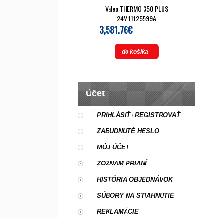
Valeo THERMO 350 PLUS
24V 11125599A
3,581.76€
do košíka
Účet
PRIHLÁSIŤ
REGISTROVAŤ
/
ZABUDNUTÉ HESLO
MÔJ ÚČET
ZOZNAM PRIANÍ
HISTÓRIA OBJEDNÁVOK
SÚBORY NA STIAHNUTIE
REKLAMÁCIE