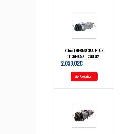
Valeo THERMO 300 PLUS
11139409A / 300.021
2,059.02€
do košíka