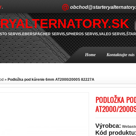
obchod@starteryalternatory
T
.
RYALTERNATORY.SK
TO SERVIS,EBERSPÄCHER SERVIS,SPHEROS SERVIS,VALEO SERVIS,ŠTAR
Home
Kontaktujte nás
od
»
Podložka pod kúrenie 6mm AT2000/2000S 82227A
PODLOŽKA PO
AT2000/2000S
Výrobca:
Webast
Kód produktu