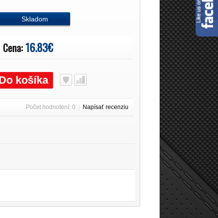
Skladom
16.83€
Cena:
Do košíka
Počet hodnotení: 0
|
Napísať recenziu