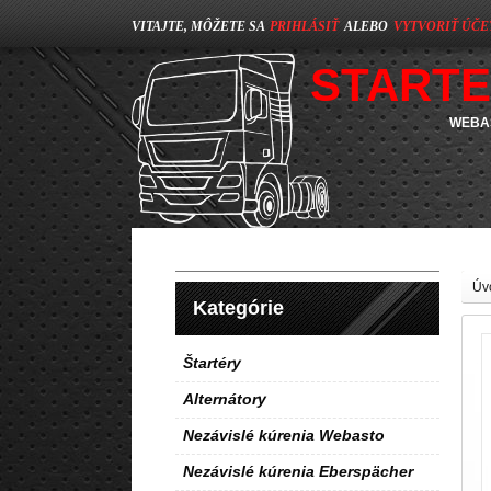
VITAJTE, MÔŽETE SA
PRIHLÁSIŤ
ALEBO
VYTVORIŤ ÚČE
STARTE
WEBAS
Úv
Kategórie
Štartéry
Alternátory
Nezávislé kúrenia Webasto
Nezávislé kúrenia Eberspächer