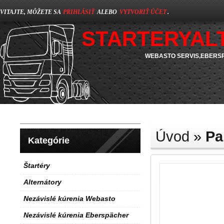
VITAJTE, MÔŽETE SA
PRIHLÁSIŤ
ALEBO
VYTVORIŤ ÚČET
.
STARTERYAL
WEBASTO SERVIS,EBERSP
Úvod
»
Pa
Kategórie
Štartéry
Alternátory
Nezávislé kúrenia Webasto
Nezávislé kúrenia Eberspächer