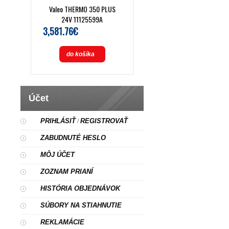
Valeo THERMO 350 PLUS
24V 11125599A
3,581.76€
do košíka
Účet
PRIHLÁSIŤ
REGISTROVAŤ
/
ZABUDNUTÉ HESLO
MÔJ ÚČET
ZOZNAM PRIANÍ
HISTÓRIA OBJEDNÁVOK
SÚBORY NA STIAHNUTIE
REKLAMÁCIE