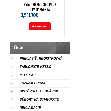
Valeo THERMO 350 PLUS
24V 11125599A
3,581.76€
do košíka
Účet
PRIHLÁSIŤ
REGISTROVAŤ
/
ZABUDNUTÉ HESLO
MÔJ ÚČET
ZOZNAM PRIANÍ
HISTÓRIA OBJEDNÁVOK
SÚBORY NA STIAHNUTIE
REKLAMÁCIE