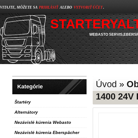
VITAJTE, MÔŽETE SA
PRIHLÁSIŤ
ALEBO
VYTVORIŤ ÚČET
.
STARTERYAL
WEBASTO SERVIS,EBERSP
Úvod
»
Ob
Kategórie
1400 24V 
Štartéry
Alternátory
Nezávislé kúrenia Webasto
Nezávislé kúrenia Eberspächer