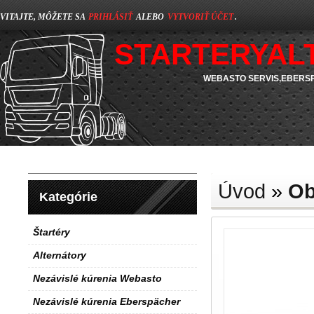
VITAJTE, MÔŽETE SA
PRIHLÁSIŤ
ALEBO
VYTVORIŤ ÚČET
.
STARTERYAL
WEBASTO SERVIS,EBERSP
Úvod
»
Ob
Kategórie
Štartéry
Alternátory
Nezávislé kúrenia Webasto
Nezávislé kúrenia Eberspächer