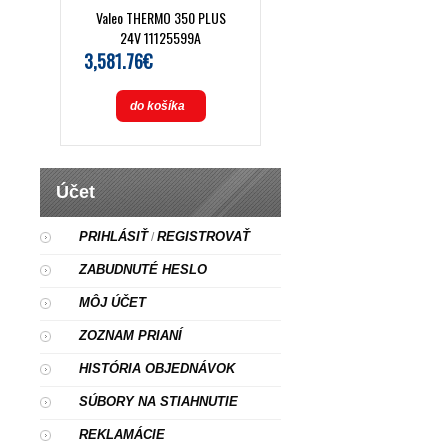
Valeo THERMO 350 PLUS
24V 11125599A
3,581.76€
do košíka
Účet
PRIHLÁSIŤ
REGISTROVAŤ
/
ZABUDNUTÉ HESLO
MÔJ ÚČET
ZOZNAM PRIANÍ
HISTÓRIA OBJEDNÁVOK
SÚBORY NA STIAHNUTIE
REKLAMÁCIE