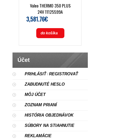
Valeo THERMO 350 PLUS
24V 11125599A
3,581.76€
do košíka
Účet
PRIHLÁSIŤ
REGISTROVAŤ
/
ZABUDNUTÉ HESLO
MÔJ ÚČET
ZOZNAM PRIANÍ
HISTÓRIA OBJEDNÁVOK
SÚBORY NA STIAHNUTIE
REKLAMÁCIE