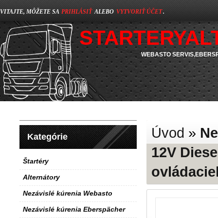
VITAJTE, MÔŽETE SA
PRIHLÁSIŤ
ALEBO
VYTVORIŤ ÚČET
.
STARTERYAL
WEBASTO SERVIS,EBERSP
Úvod
»
Ne
Kategórie
12V Diese
Štartéry
ovládacie
Alternátory
Nezávislé kúrenia Webasto
Nezávislé kúrenia Eberspächer