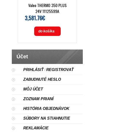
Valeo THERMO 350 PLUS
24V 11125599A
3,581.76€
do košíka
Účet
PRIHLÁSIŤ
REGISTROVAŤ
/
ZABUDNUTÉ HESLO
MÔJ ÚČET
ZOZNAM PRIANÍ
HISTÓRIA OBJEDNÁVOK
SÚBORY NA STIAHNUTIE
REKLAMÁCIE