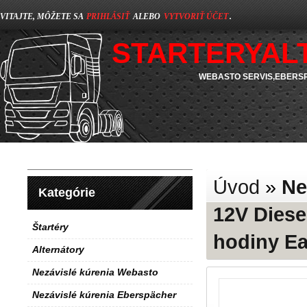
VITAJTE, MÔŽETE SA
PRIHLÁSIŤ
ALEBO
VYTVORIŤ ÚČET
.
STARTERYAL
WEBASTO SERVIS,EBERSP
Úvod
»
Ne
Kategórie
12V Diese
Štartéry
hodiny E
Alternátory
Nezávislé kúrenia Webasto
Nezávislé kúrenia Eberspächer