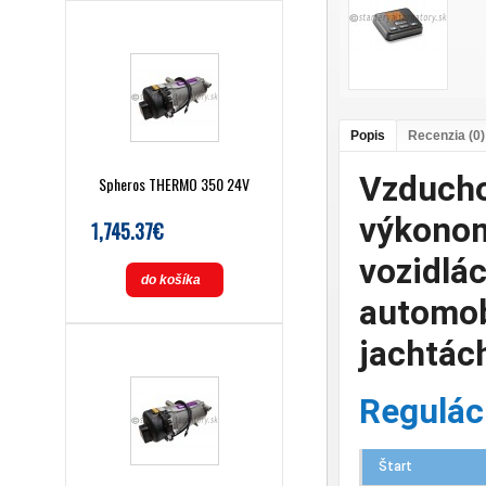
Popis
Recenzia (0)
Vzducho
Spheros THERMO 350 24V
výkonom
1,745.37€
vozidlá
do košíka
automob
jachtác
Regulác
Štart