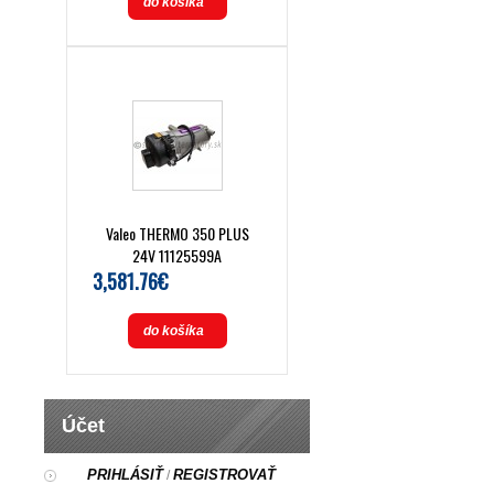
do košíka
Valeo THERMO 350 PLUS
24V 11125599A
3,581.76€
do košíka
Účet
PRIHLÁSIŤ
REGISTROVAŤ
/