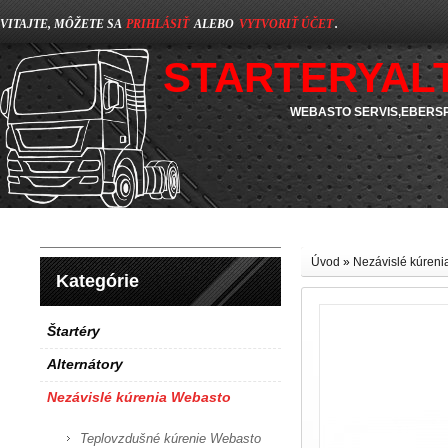
VITAJTE, MÔŽETE SA
PRIHLÁSIŤ
ALEBO
VYTVORIŤ ÚČET
.
STARTERYAL
WEBASTO SERVIS,EBERSP
Úvod
»
Nezávislé kúren
Kategórie
Štartéry
Alternátory
Nezávislé kúrenia Webasto
Teplovzdušné kúrenie Webasto