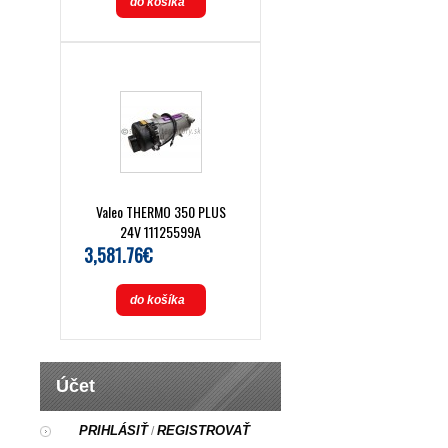
do košíka
Valeo THERMO 350 PLUS
24V 11125599A
3,581.76€
do košíka
Účet
PRIHLÁSIŤ
REGISTROVAŤ
/