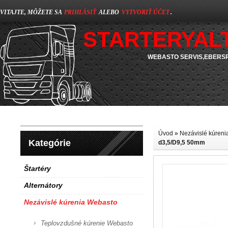
VITAJTE, MÔŽETE SA
PRIHLÁSIŤ
ALEBO
VYTVORIŤ ÚČET
.
STARTERYAL
WEBASTO SERVIS,EBERSP
Úvod
»
Nezávislé kúren
Kategórie
d3,5/D9,5 50mm
Štartéry
Alternátory
Nezávislé kúrenia Webasto
Teplovzdušné kúrenie Webasto