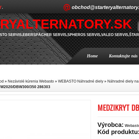
obchod@starteryalternatory
T
.
RYALTERNATORY.SK
TO SERVIS,EBERSPÄCHER SERVIS,SPHEROS SERVIS,VALEO SERVIS,ŠTAR
Home
Kontaktujte nás
od
»
Nezávislé kúrenia Webasto
»
WEBASTO Náhradné diely
»
Náhradné diely na
W2020/DBW300/350 286303
MEDZIKRYT D
Výrobca:
Webast
Kód produktu