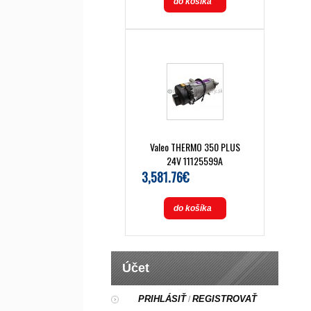
do košíka
Valeo THERMO 350 PLUS
24V 11125599A
3,581.76€
do košíka
Účet
PRIHLÁSIŤ
REGISTROVAŤ
/