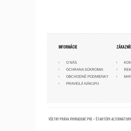
INFORMÁCIE
ZÁKAZNÍ
O NÁS
KON
OCHRANA SÚKROMIA
REK
OBCHODNÉ PODMIENKY
MAP
PRAVIDLÁ NÁKUPU
VŠETKY PRÁVA VYHRADENÉ PRE • ŠTARTÉRY-ALTERNÁTORY 