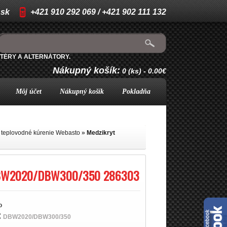
.sk
+421 910 292 069 / +421 902 111 132
TÉRY A ALTERNÁTORY.
Nákupný košík:
0 (ks) - 0.00€
Môj účet
Nákupný košík
Pokladňa
 teplovodné kúrenie Webasto
»
Medzikryt
BW2020/DBW300/350 286303
o
:
DBW2020/DBW300/350