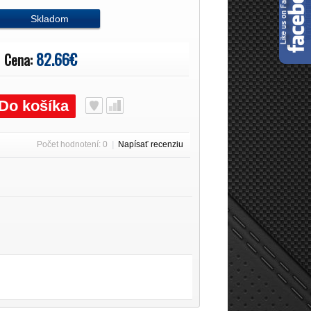
Skladom
82.66€
Cena:
Do košíka
Počet hodnotení: 0
|
Napísať recenziu