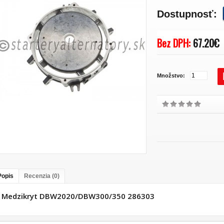
Dostupnosť:
Bez DPH:
67.20€
Množstvo:
Popis
Recenzia (0)
Medzikryt DBW2020/DBW300/350 286303