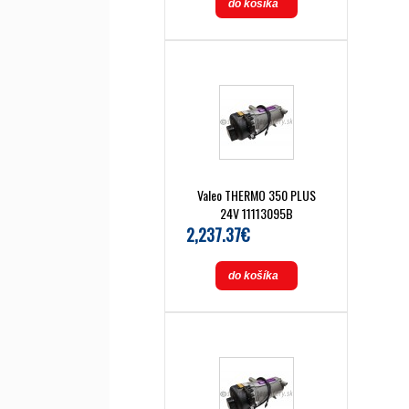
do košíka
Valeo THERMO 350 PLUS
24V 11113095B
2,237.37€
do košíka