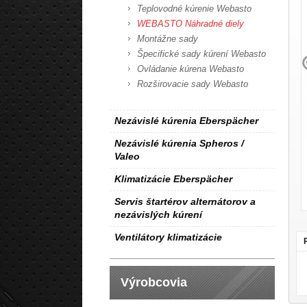
Teplovodné kúrenie Webasto
WEBASTO Náhradné diely
Montážne sady
Špecifické sady kúrení Webasto
Ovládanie kúrena Webasto
Rozširovacie sady Webasto
Nezávislé kúrenia Eberspächer
Nezávislé kúrenia Spheros /
Valeo
Klimatizácie Eberspächer
Servis štartérov alternátorov a
nezávislých kúrení
Ventilátory klimatizácie
Výrobcovia