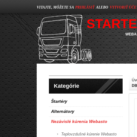
VITAJTE, MÔŽETE SA
PRIHLÁSIŤ
ALEBO
VYTVORIŤ ÚČE
STARTE
WEBAS
Úv
Kategórie
DB
Štartéry
Alternátory
Nezávislé kúrenia Webasto
Teplovzdušné kúrenie Webasto