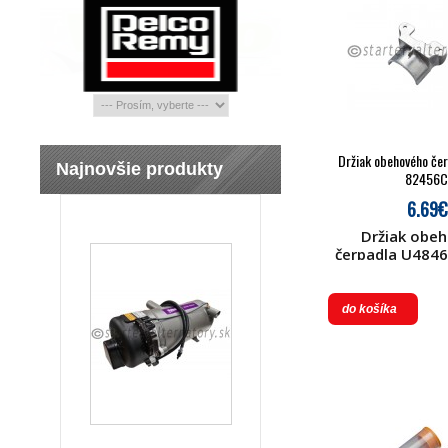
Držiak obehového če
Najnovšie produkty
82456C
6.69€
Držiak obe
čerpadla U4846
do košíka