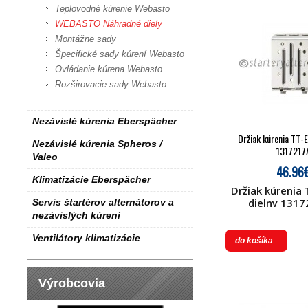
Teplovodné kúrenie Webasto
WEBASTO Náhradné diely
Montážne sady
Špecifické sady kúrení Webasto
Ovládanie kúrena Webasto
Rozširovacie sady Webasto
Nezávislé kúrenia Eberspächer
Držiak kúrenia TT-
Nezávislé kúrenia Spheros /
1317217
Valeo
46.96
Klimatizácie Eberspächer
Držiak kúrenia
dielny 1317
Servis štartérov alternátorov a
nezávislých kúrení
Ventilátory klimatizácie
do košíka
Výrobcovia