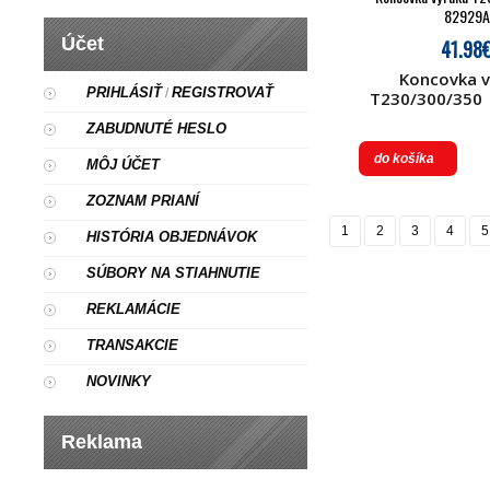
82929A
Účet
41.98
Koncovka v
PRIHLÁSIŤ
REGISTROVAŤ
/
T230/300/350 
ZABUDNUTÉ HESLO
do košíka
MÔJ ÚČET
ZOZNAM PRIANÍ
1
2
3
4
5
HISTÓRIA OBJEDNÁVOK
SÚBORY NA STIAHNUTIE
REKLAMÁCIE
TRANSAKCIE
NOVINKY
Reklama