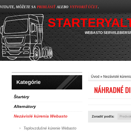
VITAJTE, MÔŽETE SA
PRIHLÁSIŤ
ALEBO
VYTVORIŤ ÚČET
.
STARTERYAL
WEBASTO SERVIS,EBERSP
Úvod
»
Nezávislé kúren
Kategórie
NÁHRADNÉ DI
Štartéry
Alternátory
Nezávislé kúrenia Webasto
Zoradiť podľa:
Teplovzdušné kúrenie Webasto