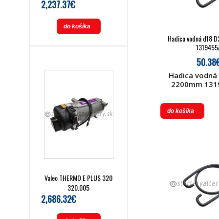
2,237.37€
do košíka
Hadica vodná d18
1319455
50.38
Hadica vodná
2200mm 1319
do košíka
Valeo THERMO E PLUS 320
320.005
2,686.32€