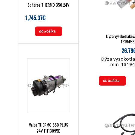
Spheros THERMO 350 24V
1,745.37€
do košíka
Dýza vysokotlako
1319453
26.79
Dýza vysokotla
mm 131945
do košíka
Valeo THERMO 350 PLUS
24V 11113095B