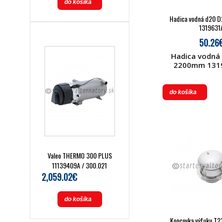
do košíka
Hadica vodná d20
1319631
50.26
Hadica vodná
2200mm 1319
do košíka
Valeo THERMO 300 PLUS
11139409A / 300.021
2,059.02€
do košíka
Koncovka výfuku T