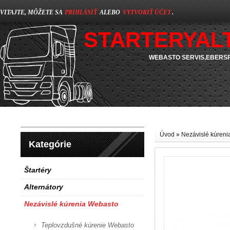
VITAJTE, MÔŽETE SA
PRIHLÁSIŤ
ALEBO
VYTVORIŤ ÚČET
.
STARTERYAL
WEBASTO SERVIS,EBERSP
Úvod
»
Nezávislé kúren
Kategórie
Štartéry
Alternátory
Nezávislé kúrenia Webasto
Teplovzdušné kúrenie Webasto