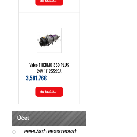
do košíka
Valeo THERMO 350 PLUS
24V 11125599A
3,581.76€
do košíka
Účet
PRIHLÁSIŤ
REGISTROVAŤ
/