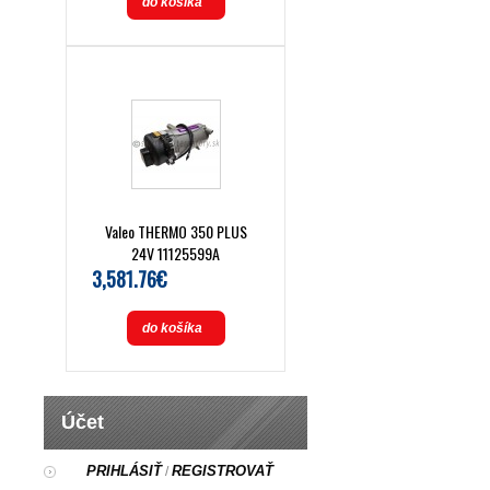
do košíka
Valeo THERMO 350 PLUS
24V 11125599A
3,581.76€
do košíka
Účet
PRIHLÁSIŤ
REGISTROVAŤ
/