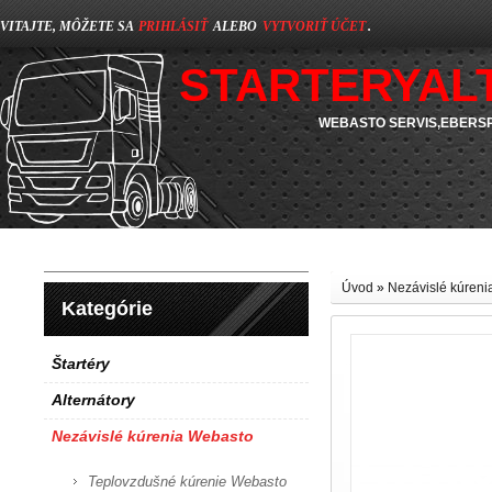
VITAJTE, MÔŽETE SA
PRIHLÁSIŤ
ALEBO
VYTVORIŤ ÚČET
.
STARTERYAL
WEBASTO SERVIS,EBERSP
Úvod
»
Nezávislé kúren
Kategórie
Štartéry
Alternátory
Nezávislé kúrenia Webasto
Teplovzdušné kúrenie Webasto