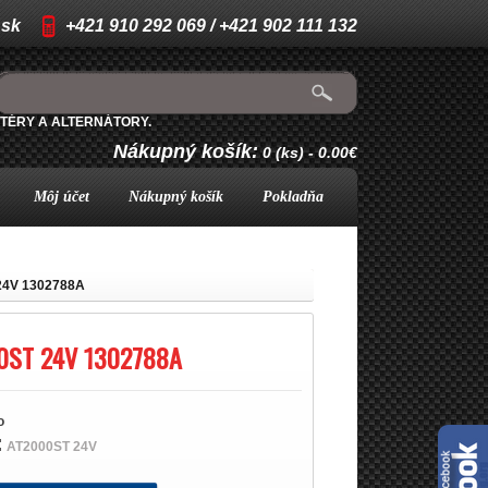
.sk
+421 910 292 069 / +421 902 111 132
TÉRY A ALTERNÁTORY.
Nákupný košík:
0 (ks) - 0.00€
Môj účet
Nákupný košík
Pokladňa
24V 1302788A
ST 24V 1302788A
o
:
AT2000ST 24V