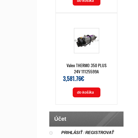
do košíka
Valeo THERMO 350 PLUS
24V 11125599A
3,581.76€
do košíka
Účet
PRIHLÁSIŤ
REGISTROVAŤ
/