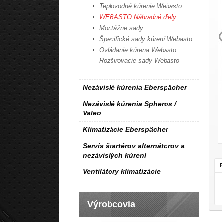
Teplovodné kúrenie Webasto
WEBASTO Náhradné diely
Montážne sady
Špecifické sady kúrení Webasto
Ovládanie kúrena Webasto
Rozširovacie sady Webasto
Nezávislé kúrenia Eberspächer
Nezávislé kúrenia Spheros /
Valeo
Klimatizácie Eberspächer
Servis štartérov alternátorov a
nezávislých kúrení
Ventilátory klimatizácie
Výrobcovia