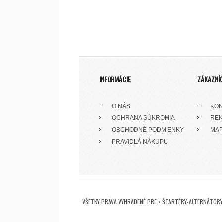
INFORMÁCIE
ZÁKAZNÍ
O NÁS
KON
OCHRANA SÚKROMIA
REK
OBCHODNÉ PODMIENKY
MAP
PRAVIDLÁ NÁKUPU
VŠETKY PRÁVA VYHRADENÉ PRE • ŠTARTÉRY-ALTERNÁTORY 