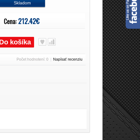
Skladom
212.42€
Cena:
Do košíka
Počet hodnotení: 0
|
Napísať recenziu