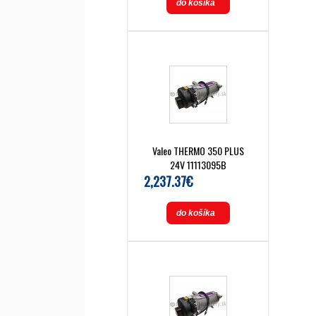
do košíka
Valeo THERMO 350 PLUS
24V 11113095B
2,237.37€
do košíka