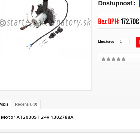
Dostupnosť:
Bez DPH:
172.70€
Množstvo:
Popis
Recenzia (0)
Motor AT2000ST 24V 1302788A