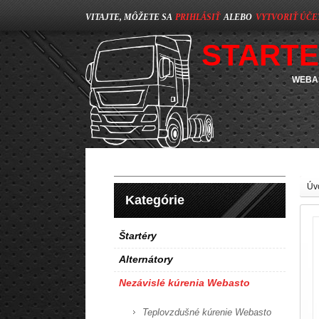
VITAJTE, MÔŽETE SA
PRIHLÁSIŤ
ALEBO
VYTVORIŤ ÚČE
STARTE
WEBAS
Úv
Kategórie
Štartéry
Alternátory
Nezávislé kúrenia Webasto
Teplovzdušné kúrenie Webasto