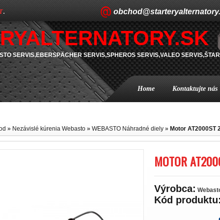
obchod@starteryalternatory
T
.
RYALTERNATORY.SK
TO SERVIS,EBERSPÄCHER SERVIS,SPHEROS SERVIS,VALEO SERVIS,ŠTAR
Home
Kontaktujte nás
od
»
Nezávislé kúrenia Webasto
»
WEBASTO Náhradné diely
»
Motor AT2000ST 
MOTOR AT2000
Výrobca:
Webast
Kód produktu