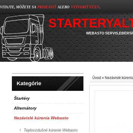
VITAJTE, MÔŽETE SA
PRIHLÁSIŤ
ALEBO
VYTVORIŤ ÚČET
.
STARTERYAL
WEBASTO SERVIS,EBERSP
Úvod
»
Nezávislé kúren
Kategórie
Štartéry
Alternátory
Nezávislé kúrenia Webasto
Teplovzdušné kúrenie Webasto