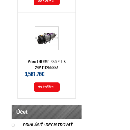
do košíka
Valeo THERMO 350 PLUS
24V 11125599A
3,581.76€
do košíka
Účet
PRIHLÁSIŤ
REGISTROVAŤ
/