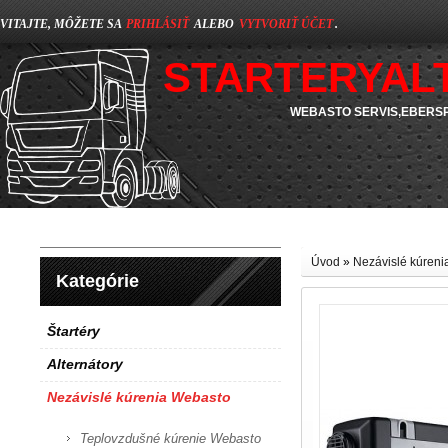
VITAJTE, MÔŽETE SA
PRIHLÁSIŤ
ALEBO
VYTVORIŤ ÚČET
.
STARTERYAL
WEBASTO SERVIS,EBERSP
Úvod
»
Nezávislé kúren
Kategórie
Štartéry
Alternátory
Nezávislé kúrenia Webasto
Teplovzdušné kúrenie Webasto