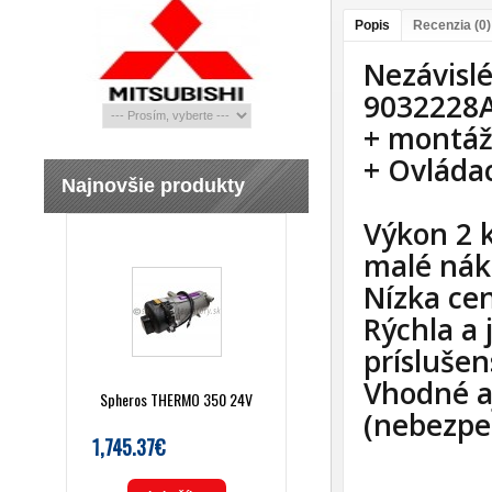
Popis
Recenzia (0)
Nezávisl
9032228A
+ montáž
+ Ovláda
Najnovšie produkty
Výkon 2 k
malé nák
Nízka ce
Rýchla a
príslušen
Vhodné a
Spheros THERMO 350 24V
(nebezpeč
1,745.37€