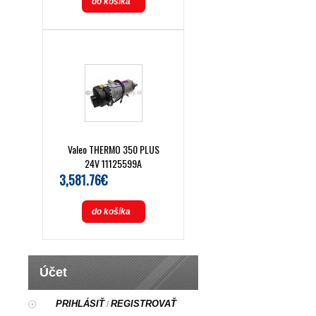
do košíka
Valeo THERMO 350 PLUS
24V 11125599A
3,581.76€
do košíka
Účet
PRIHLÁSIŤ
REGISTROVAŤ
/