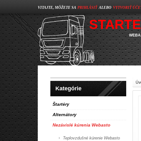
VITAJTE, MÔŽETE SA
PRIHLÁSIŤ
ALEBO
VYTVORIŤ ÚČE
STARTE
WEBAS
Úv
Kategórie
Štartéry
Alternátory
Nezávislé kúrenia Webasto
Teplovzdušné kúrenie Webasto