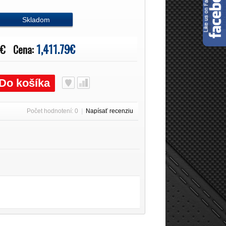
Skladom
1,411.79€
0€
Cena:
Do košíka
Počet hodnotení: 0
|
Napísať recenziu