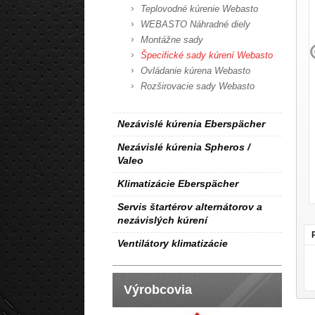
Teplovodné kúrenie Webasto
WEBASTO Náhradné diely
Montážne sady
Špecifické sady kúrení Webasto
Ovládanie kúrena Webasto
Rozširovacie sady Webasto
Nezávislé kúrenia Eberspächer
Nezávislé kúrenia Spheros /
Valeo
Klimatizácie Eberspächer
Servis štartérov alternátorov a
nezávislých kúrení
Ventilátory klimatizácie
Výrobcovia