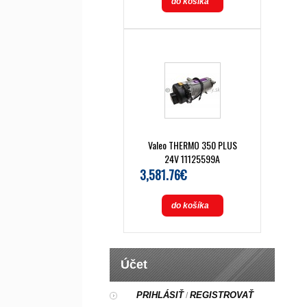
do košíka
Valeo THERMO 350 PLUS
24V 11125599A
3,581.76€
do košíka
Účet
PRIHLÁSIŤ
REGISTROVAŤ
/