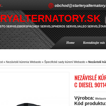
obchod@starteryalternatory
T
.
RYALTERNATORY.SK
TO SERVIS,EBERSPÄCHER SERVIS,SPHEROS SERVIS,VALEO SERVIS,ŠTAR
Home
Kontaktujte nás
od
»
Nezávislé kúrenia Webasto
»
Špecifické sady kúrení Webasto
»
Nezávislé kú
NEZÁVISLÉ KÚ
C DIESEL 9011
Výrobca:
Webast
Kód produktu