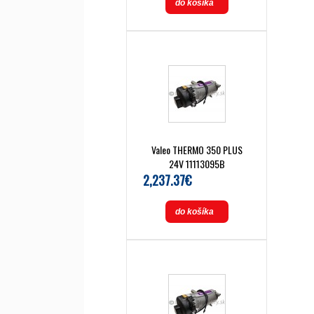
do košíka
Valeo THERMO 350 PLUS
24V 11113095B
2,237.37€
do košíka