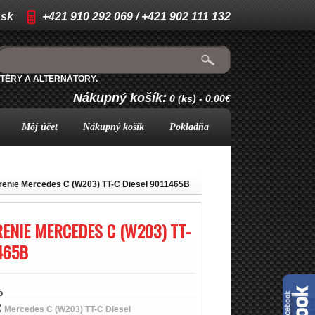
.sk
+421 910 292 069 / +421 902 111 132
TÉRY A ALTERNÁTORY.
Nákupný košík:
0 (ks) - 0.00€
Môj účet
Nákupný košík
Pokladňa
renie Mercedes C (W203) TT-C Diesel 9011465B
RENIE MERCEDES C (W203) TT-
465B
o
:
Mercedes C (W203) TT-C Diesel