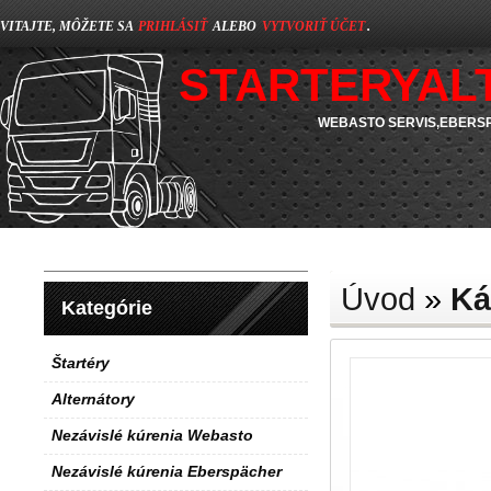
VITAJTE, MÔŽETE SA
PRIHLÁSIŤ
ALEBO
VYTVORIŤ ÚČET
.
STARTERYAL
WEBASTO SERVIS,EBERSP
Úvod
»
Ká
Kategórie
Štartéry
Alternátory
Nezávislé kúrenia Webasto
Nezávislé kúrenia Eberspächer