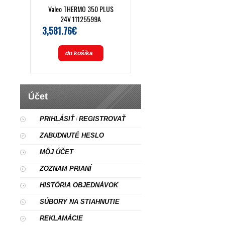
Valeo THERMO 350 PLUS
24V 11125599A
3,581.76€
do košíka
Účet
PRIHLÁSIŤ
REGISTROVAŤ
/
ZABUDNUTÉ HESLO
MÔJ ÚČET
ZOZNAM PRIANÍ
HISTÓRIA OBJEDNÁVOK
SÚBORY NA STIAHNUTIE
REKLAMÁCIE