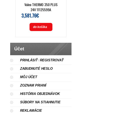
Valeo THERMO 350 PLUS
24V 11125599A
3,581.76€
do košíka
Účet
PRIHLÁSIŤ
REGISTROVAŤ
/
ZABUDNUTÉ HESLO
MÔJ ÚČET
ZOZNAM PRIANÍ
HISTÓRIA OBJEDNÁVOK
SÚBORY NA STIAHNUTIE
REKLAMÁCIE