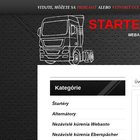
VITAJTE, MÔŽETE SA
PRIHLÁSIŤ
ALEBO
VYTVORIŤ ÚČE
STARTE
WEBAS
Úv
Kategórie
Štartéry
Alternátory
Nezávislé kúrenia Webasto
Nezávislé kúrenia Eberspächer