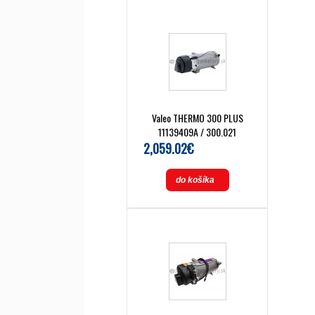
Valeo THERMO 300 PLUS
11139409A / 300.021
2,059.02€
do košíka