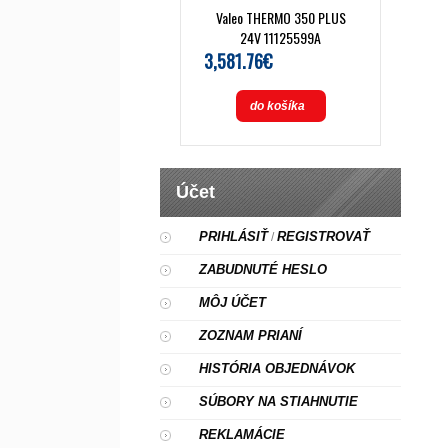
Valeo THERMO 350 PLUS
24V 11125599A
3,581.76€
do košíka
Účet
PRIHLÁSIŤ
REGISTROVAŤ
/
ZABUDNUTÉ HESLO
MÔJ ÚČET
ZOZNAM PRIANÍ
HISTÓRIA OBJEDNÁVOK
SÚBORY NA STIAHNUTIE
REKLAMÁCIE