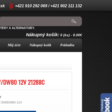
.sk
+421 910 292 069 / +421 902 111 132
TÉRY A ALTERNÁTORY.
Nákupný košík:
0 (ks) - 0.00€
Môj účet
Nákupný košík
Pokladňa
/DW80 12V 21288C
o
:
BW/DW80 12V