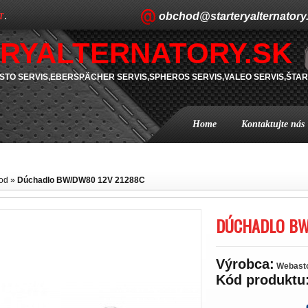
obchod@starteryalternatory
T
.
RYALTERNATORY.SK
TO SERVIS,EBERSPÄCHER SERVIS,SPHEROS SERVIS,VALEO SERVIS,ŠTAR
Home
Kontaktujte nás
od
»
Dúchadlo BW/DW80 12V 21288C
DÚCHADLO BW
Výrobca:
Webast
Kód produktu