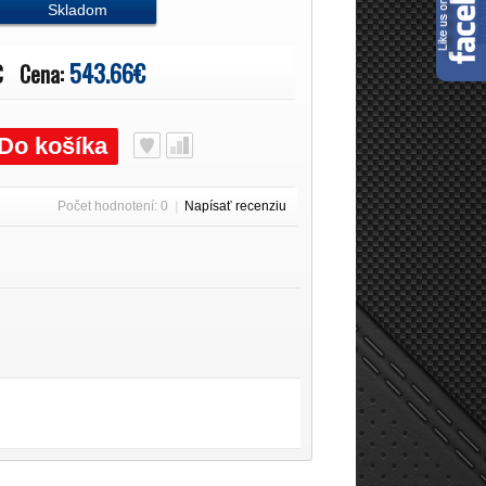
Skladom
543.66€
€
Cena:
Do košíka
Počet hodnotení: 0
|
Napísať recenziu