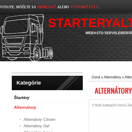
VITAJTE, MÔŽETE SA
PRIHLÁSIŤ
ALEBO
VYTVORIŤ ÚČET
.
STARTERYAL
WEBASTO SERVIS,EBERSP
Úvod
»
Alternátory
»
Alte
Kategórie
ALTERNÁTORY
Štartéry
V tejto kategórií niesú ži
Alternátory
Alternátory Citroën
Alternátory Daf