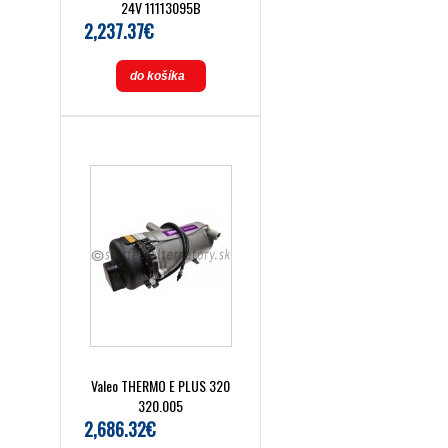
24V 11113095B
2,237.37€
do košíka
Valeo THERMO E PLUS 320
320.005
2,686.32€