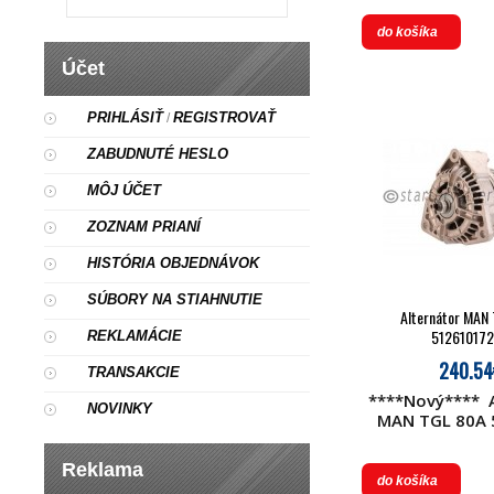
7246 51 26101
26101 9246 51 
do košíka
BOH 09860465
Účet
655 009 
PRIHLÁSIŤ
REGISTROVAŤ
/
ZABUDNUTÉ HESLO
MÔJ ÚČET
ZOZNAM PRIANÍ
HISTÓRIA OBJEDNÁVOK
SÚBORY NA STIAHNUTIE
Alternátor MAN
51261017
REKLAMÁCIE
240.54
TRANSAKCIE
****Nový**** A
NOVINKY
MAN TGL 80A 
7249 51 261
012455501
Reklama
do košíka