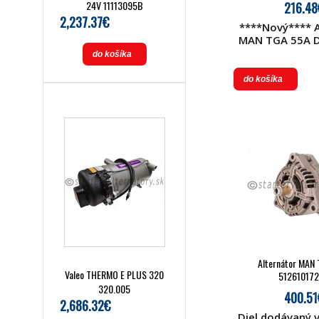
24V 11113095B
216.48
2,237.37€
****Nový**** A
MAN TGA 55A D
do košíka
do košíka
Alternátor MAN
Valeo THERMO E PLUS 320
51261017
320.005
400.51
2,686.32€
Diel dodávaný