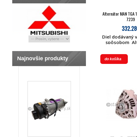
Alternátor MAN TGA 
7239
332.28
Diel dodávaný
spôsobom Alt
MAN TGA 100A 
504 51 26101
Najnovšie produkty
26101 7255 51 
do košíka
BOH 0123525