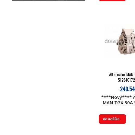
Alternátor MAN
51261017
240.54
****Nový**** A
MAN TGX 80A 
7249 51 261
012455501
do košíka