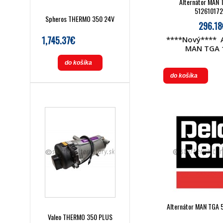
Alternátor MAN 
51261017
Spheros THERMO 350 24V
296.18
1,745.37€
****Nový**** A
MAN TGA 
51261017278 
do košíka
7278 51 26101
26101 7287 51 
do košíka
51 26101 9278
9283 BOH 0986
124 655 0
Alternátor MAN TGA
Valeo THERMO 350 PLUS