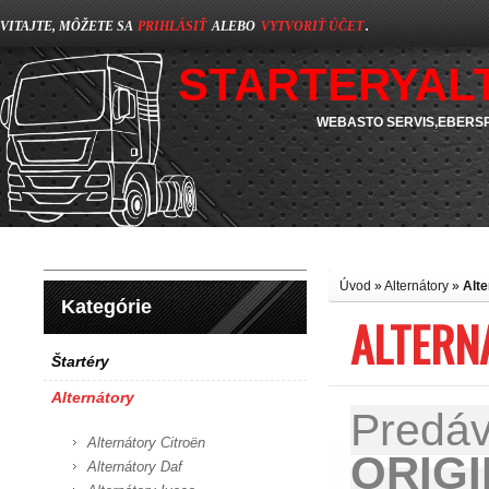
VITAJTE, MÔŽETE SA
PRIHLÁSIŤ
ALEBO
VYTVORIŤ ÚČET
.
STARTERYAL
WEBASTO SERVIS,EBERSP
Úvod
»
Alternátory
»
Alt
Kategórie
ALTERN
Štartéry
Alternátory
Predá
Alternátory Citroën
ORIG
Alternátory Daf