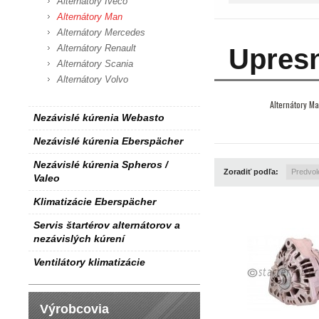
Alternátory Iveco
Alternátory Man
Alternátory Mercedes
Alternátory Renault
Upresn
Alternátory Scania
Alternátory Volvo
Alternátory M
Nezávislé kúrenia Webasto
Nezávislé kúrenia Eberspächer
Nezávislé kúrenia Spheros /
Zoradiť podľa:
Valeo
Klimatizácie Eberspächer
Servis štartérov alternátorov a
nezávislých kúrení
Ventilátory klimatizácie
Výrobcovia