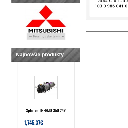
1244492 0 120 
103 0 986 041 
Najnovšie produkty
Spheros THERMO 350 24V
1,745.37€