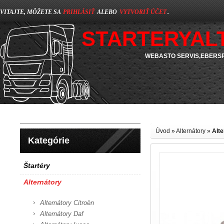
VITAJTE, MÔŽETE SA
PRIHLÁSIŤ
ALEBO
VYTVORIŤ ÚČET
.
STARTERYAL
WEBASTO SERVIS,EBERSP
Úvod
»
Alternátory
»
Alt
Kategórie
Štartéry
Alternátory
Alternátory Citroën
Alternátory Daf