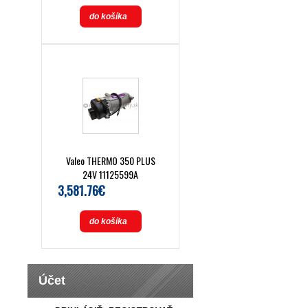
do košíka
Valeo THERMO 350 PLUS
24V 11125599A
3,581.76€
do košíka
Účet