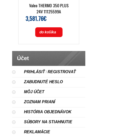
Valeo THERMO 350 PLUS
24V 11125599A
3,581.76€
do košíka
Účet
PRIHLÁSIŤ
REGISTROVAŤ
/
ZABUDNUTÉ HESLO
MÔJ ÚČET
ZOZNAM PRIANÍ
HISTÓRIA OBJEDNÁVOK
SÚBORY NA STIAHNUTIE
REKLAMÁCIE