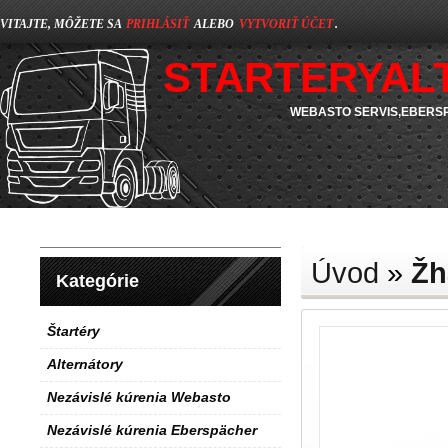
VITAJTE, MÔŽETE SA
PRIHLÁSIŤ
ALEBO
VYTVORIŤ ÚČET
.
STARTERYAL
WEBASTO SERVIS,EBERSP
Úvod
»
Žh
Kategórie
Štartéry
Alternátory
Nezávislé kúrenia Webasto
Nezávislé kúrenia Eberspächer