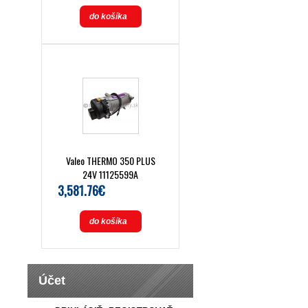
do košíka
Valeo THERMO 350 PLUS
24V 11125599A
3,581.76€
do košíka
Účet