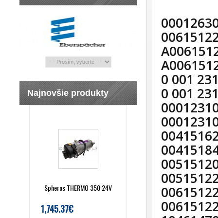
0001263
0061512
A006151
A006151
0 001 23
0 001 23
Najnovšie produkty
0001231
0001231
0041516
0041518
0051512
0051512
Spheros THERMO 350 24V
0061512
0061512
1,745.37€