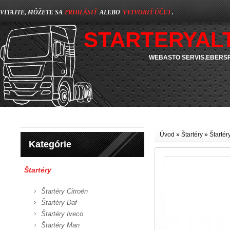
VITAJTE, MÔŽETE SA
PRIHLÁSIŤ
ALEBO
VYTVORIŤ ÚČET
.
STARTERYAL
WEBASTO SERVIS,EBERSP
Úvod
»
Štartéry
»
Štarté
Kategórie
Štartéry
Štartéry Citroën
Štartéry Daf
Štartéry Iveco
Štartéry Man