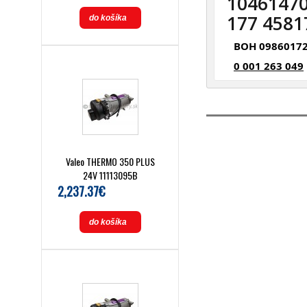
10461470
177 4581
do košíka
BOH 0986017
0 001 263 049
Valeo THERMO 350 PLUS
24V 11113095B
2,237.37€
do košíka