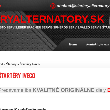
obchod@starteryalternatory
T
.
RYALTERNATORY.SK
TO SERVIS,EBERSPÄCHER SERVIS,SPHEROS SERVIS,VALEO SERVIS,ŠTAR
Home
Kontaktujte nás
od
»
Štartéry
»
Štartéry Iveco
ŠTARTÉRY IVECO
KVALITNÉ ORIGINÁLNE
Predávame iba
diely