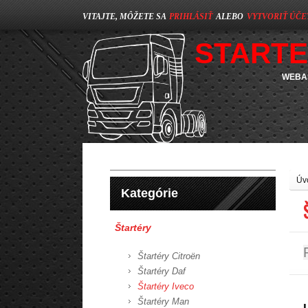
VITAJTE, MÔŽETE SA
PRIHLÁSIŤ
ALEBO
VYTVORIŤ ÚČE
STARTE
WEBAS
Úv
Kategórie
Štartéry
Štartéry Citroën
Štartéry Daf
Štartéry Iveco
Štartéry Man