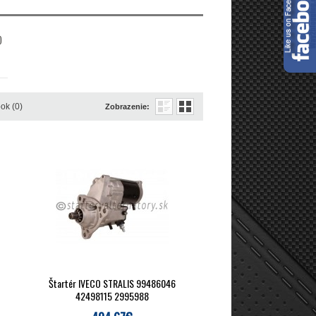
)
ok (0)
Zobrazenie:
Štartér IVECO STRALIS 99486046
42498115 2995988