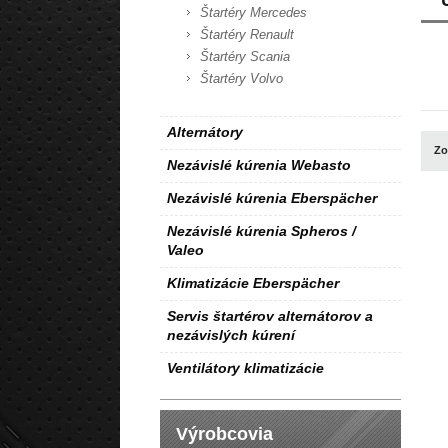
Štartéry Mercedes
Štartéry Renault
Štartéry Scania
Štartéry Volvo
Alternátory
Zo
Nezávislé kúrenia Webasto
Nezávislé kúrenia Eberspächer
Nezávislé kúrenia Spheros /
Valeo
Klimatizácie Eberspächer
Servis štartérov alternátorov a
nezávislých kúrení
Ventilátory klimatizácie
Výrobcovia