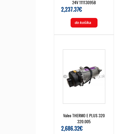
24V 11113095B
2,237.37€
do košíka
Valeo THERMO E PLUS 320
320.005
2,686.32€