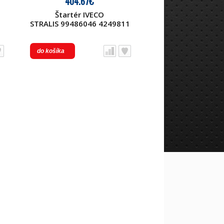
404.67€
Štartér IVECO
STRALIS 99486046 42498115 2995988
Diel dodávaný výmenným
spôsobom ..
do košíka