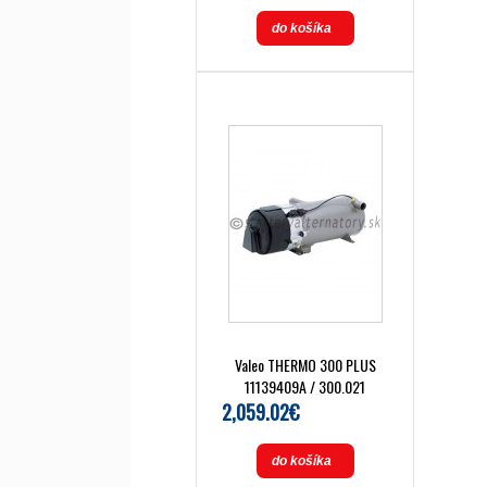
do košíka
Valeo THERMO 300 PLUS
11139409A / 300.021
2,059.02€
do košíka