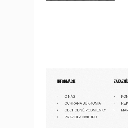
INFORMÁCIE
ZÁKAZNÍ
O NÁS
KON
OCHRANA SÚKROMIA
REK
OBCHODNÉ PODMIENKY
MAP
PRAVIDLÁ NÁKUPU