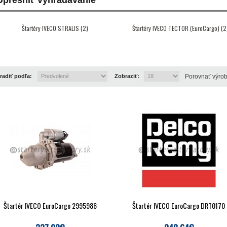
Upresniť vyhľadávanie
Štartéry IVECO STRALIS (2)
Štartéry IVECO TECTOR (EuroCargo) (2
radiť podľa:
Zobraziť:
Porovnať výrob
Štartér IVECO EuroCargo 2995986
Štartér IVECO EuroCargo DRT0170