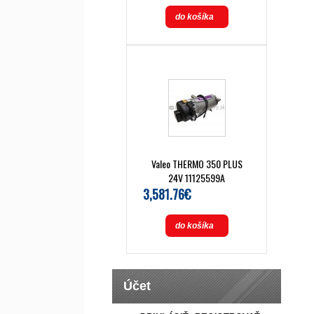
do košíka
Valeo THERMO 350 PLUS
24V 11125599A
3,581.76€
do košíka
Účet