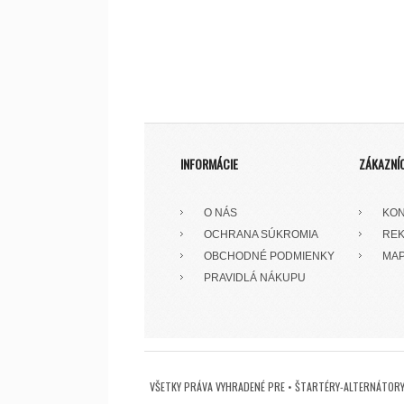
INFORMÁCIE
ZÁKAZNÍ
O NÁS
KON
OCHRANA SÚKROMIA
REK
OBCHODNÉ PODMIENKY
MAP
PRAVIDLÁ NÁKUPU
VŠETKY PRÁVA VYHRADENÉ PRE • ŠTARTÉRY-ALTERNÁTORY 