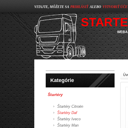
VITAJTE, MÔŽETE SA
PRIHLÁSIŤ
ALEBO
VYTVORIŤ ÚČE
STARTE
WEBAS
Úv
Kategórie
Štartéry
Štartéry Citroën
Štartéry Daf
Štartéry Iveco
Štartéry Man