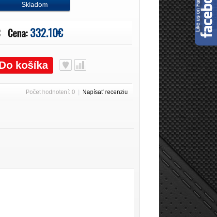
Skladom
332.10€
€
Cena:
Do košíka
Počet hodnotení: 0
|
Napísať recenziu