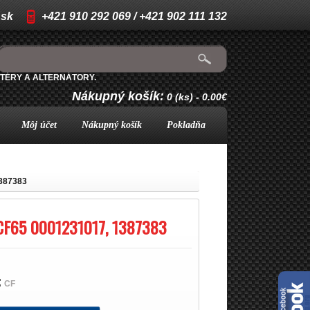
.sk
+421 910 292 069 / +421 902 111 132
TÉRY A ALTERNÁTORY.
Nákupný košík:
0 (ks) - 0.00€
Môj účet
Nákupný košík
Pokladňa
1387383
CF65 0001231017, 1387383
:
CF