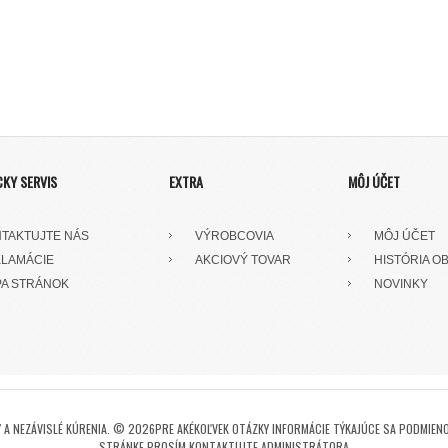
CKY SERVIS
EXTRA
MÔJ ÚČET
TAKTUJTE NÁS
VÝROBCOVIA
MÔJ ÚČET
LAMÁCIE
AKCIOVÝ TOVAR
HISTÓRIA O
A STRÁNOK
NOVINKY
A NEZÁVISLÉ KÚRENIA. © 2026PRE AKÉKOĽVEK OTÁZKY INFORMÁCIE TÝKAJÚCE SA PODMIENO
STRÁNKE PROSÍM KONTAKTUJTE ADMINISTRÁTORA