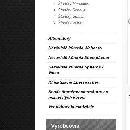
Štartéry Mercedes
Štartéry Renault
Štartéry Scania
Štartéry Volvo
Alternátory
Nezávislé kúrenia Webasto
Nezávislé kúrenia Eberspächer
Nezávislé kúrenia Spheros /
Valeo
Klimatizácie Eberspächer
Servis štartérov alternátorov a
nezávislých kúrení
Ventilátory klimatizácie
Výrobcovia