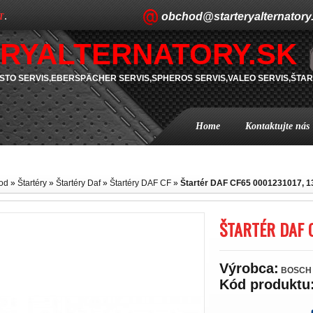
obchod@starteryalternatory
T
.
RYALTERNATORY.SK
TO SERVIS,EBERSPÄCHER SERVIS,SPHEROS SERVIS,VALEO SERVIS,ŠTAR
Home
Kontaktujte nás
od
»
Štartéry
»
Štartéry Daf
»
Štartéry DAF CF
»
Štartér DAF CF65 0001231017, 
ŠTARTÉR DAF 
Výrobca:
BOSCH
Kód produktu