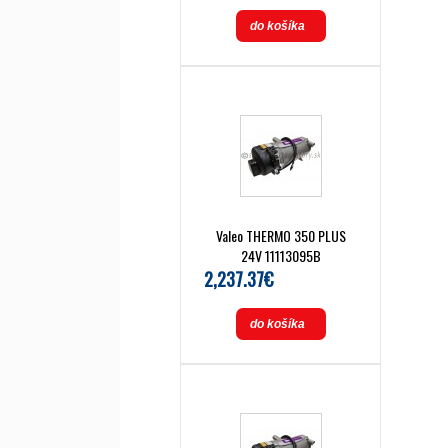
do košíka
Valeo THERMO 350 PLUS
24V 11113095B
2,237.37€
do košíka