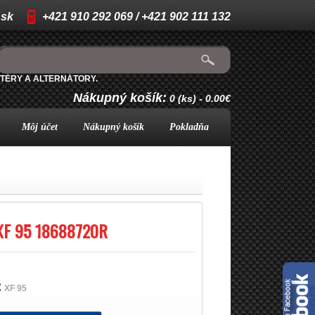
.sk
+421 910 292 069 / +421 902 111 132
TÉRY A ALTERNÁTORY.
Nákupný košík:
0 (ks) - 0.00€
Môj účet
Nákupný košík
Pokladňa
XF 95 18688720R
:
XF 95