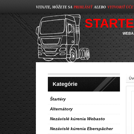
VITAJTE, MÔŽETE SA
PRIHLÁSIŤ
ALEBO
VYTVORIŤ ÚČE
STARTE
WEBAS
Úv
Kategórie
Štartéry
Alternátory
Nezávislé kúrenia Webasto
Nezávislé kúrenia Eberspächer