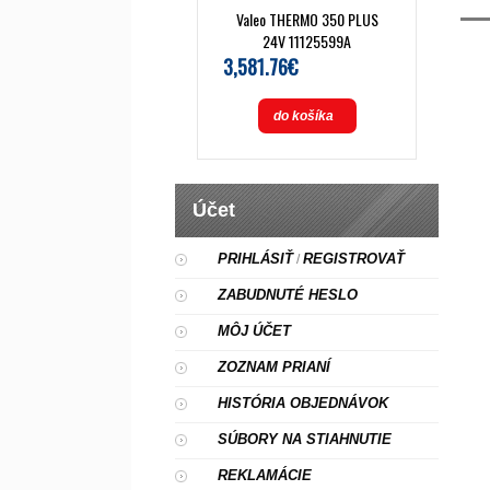
Valeo THERMO 350 PLUS
24V 11125599A
3,581.76€
do košíka
Účet
PRIHLÁSIŤ
REGISTROVAŤ
/
ZABUDNUTÉ HESLO
MÔJ ÚČET
ZOZNAM PRIANÍ
HISTÓRIA OBJEDNÁVOK
SÚBORY NA STIAHNUTIE
REKLAMÁCIE