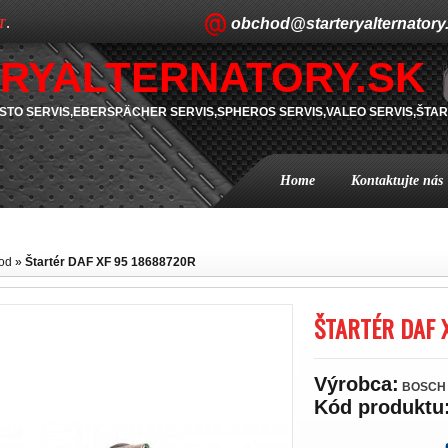
obchod@starteryalternatory
T
.
RYALTERNATORY.SK
TO SERVIS,EBERSPÄCHER SERVIS,SPHEROS SERVIS,VALEO SERVIS,ŠTAR
Home
Kontaktujte nás
od
»
Štartér DAF XF 95 18688720R
ŠTARTÉR DAF 
Výrobca:
BOSCH
Kód produktu