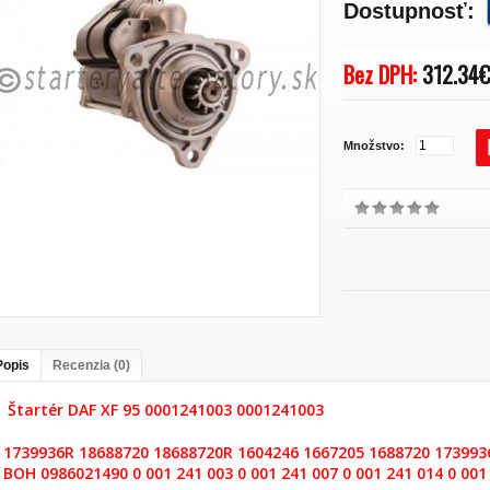
Dostupnosť:
Bez DPH:
312.34
Množstvo:
Popis
Recenzia (0)
Štartér DAF XF 95 0001241003 0001241003
1739936R 18688720 18688720R 1604246 1667205 1688720 173993
BOH 0986021490 0 001 241 003 0 001 241 007 0 001 241 014 0 001 