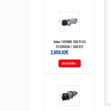
Valeo THERMO 300 PLUS
11139409A / 300.021
2,059.02€
do košíka