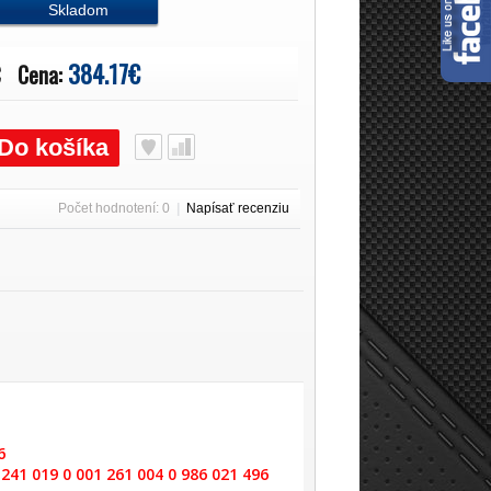
Skladom
384.17€
€
Cena:
Do košíka
Počet hodnotení: 0
|
Napísať recenziu
6
241 019 0 001 261 004 0 986 021 496