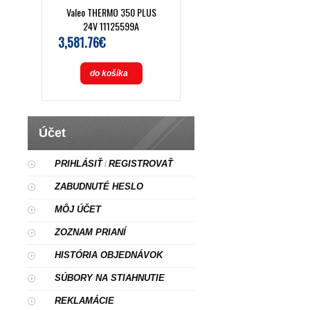
Valeo THERMO 350 PLUS
24V 11125599A
3,581.76€
do košíka
Účet
PRIHLÁSIŤ
REGISTROVAŤ
/
ZABUDNUTÉ HESLO
MÔJ ÚČET
ZOZNAM PRIANÍ
HISTÓRIA OBJEDNÁVOK
SÚBORY NA STIAHNUTIE
REKLAMÁCIE