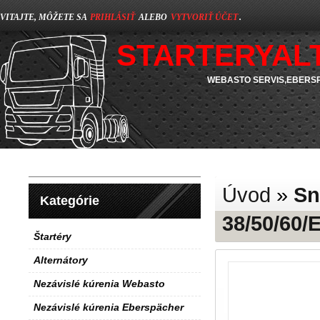
VITAJTE, MÔŽETE SA
PRIHLÁSIŤ
ALEBO
VYTVORIŤ ÚČET
.
STARTERYAL
WEBASTO SERVIS,EBERSP
Úvod
»
Sn
Kategórie
38/50/60/
Štartéry
Alternátory
Nezávislé kúrenia Webasto
Nezávislé kúrenia Eberspächer