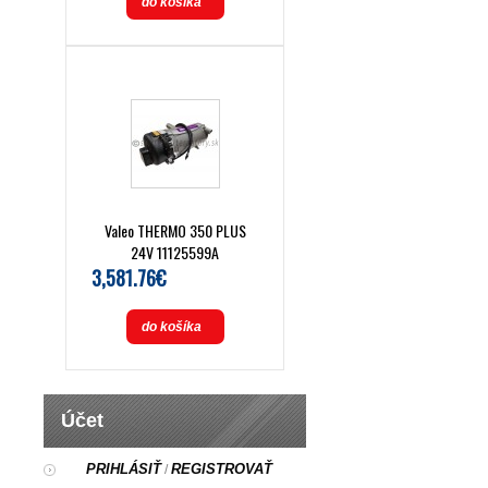
do košíka
Valeo THERMO 350 PLUS
24V 11125599A
3,581.76€
do košíka
Účet
PRIHLÁSIŤ
REGISTROVAŤ
/