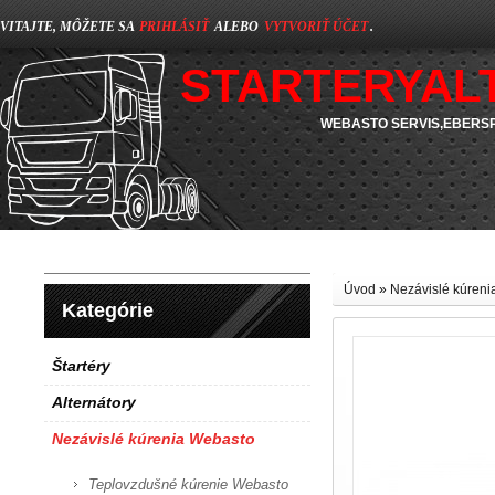
VITAJTE, MÔŽETE SA
PRIHLÁSIŤ
ALEBO
VYTVORIŤ ÚČET
.
STARTERYAL
WEBASTO SERVIS,EBERSP
Úvod
»
Nezávislé kúren
Kategórie
Štartéry
Alternátory
Nezávislé kúrenia Webasto
Teplovzdušné kúrenie Webasto