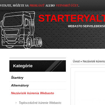
VITAJTE, MÔŽETE SA
PRIHLÁSIŤ
ALEBO
VYTVORIŤ ÚČET
.
STARTERYAL
WEBASTO SERVIS,EBERSP
Úvod
»
Nezávislé kúren
Kategórie
Štartéry
Alternátory
Nezávislé kúrenia Webasto
Teplovzdušné kúrenie Webasto