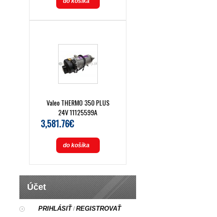
do košíka
Valeo THERMO 350 PLUS
24V 11125599A
3,581.76€
do košíka
Účet
PRIHLÁSIŤ
REGISTROVAŤ
/