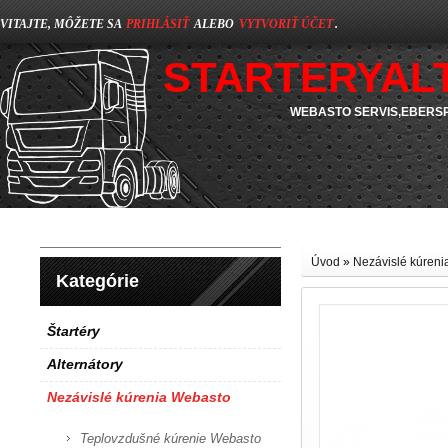
VITAJTE, MÔŽETE SA
PRIHLÁSIŤ
ALEBO
VYTVORIŤ ÚČET
.
STARTERYAL
WEBASTO SERVIS,EBERSP
Úvod
»
Nezávislé kúren
Kategórie
Štartéry
Alternátory
Nezávislé kúrenia Webasto
Teplovzdušné kúrenie Webasto