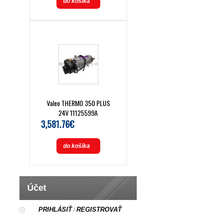
do košíka
Valeo THERMO 350 PLUS
24V 11125599A
3,581.76€
do košíka
Účet
PRIHLÁSIŤ
REGISTROVAŤ
/