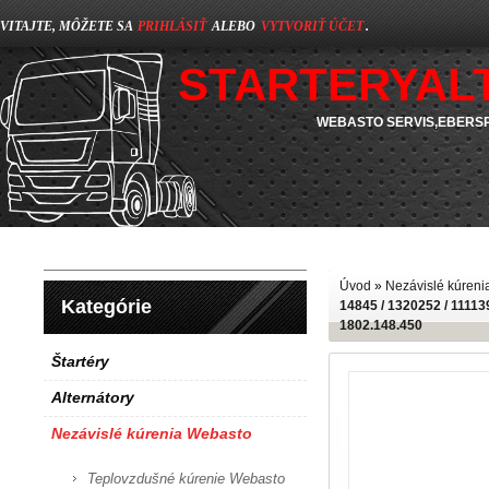
VITAJTE, MÔŽETE SA
PRIHLÁSIŤ
ALEBO
VYTVORIŤ ÚČET
.
STARTERYAL
WEBASTO SERVIS,EBERSP
Úvod
»
Nezávislé kúren
Kategórie
14845 / 1320252 / 111139
1802.148.450
Štartéry
Alternátory
Nezávislé kúrenia Webasto
Teplovzdušné kúrenie Webasto