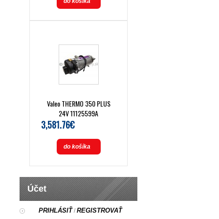
do košíka
Valeo THERMO 350 PLUS
24V 11125599A
3,581.76€
do košíka
Účet
PRIHLÁSIŤ
REGISTROVAŤ
/