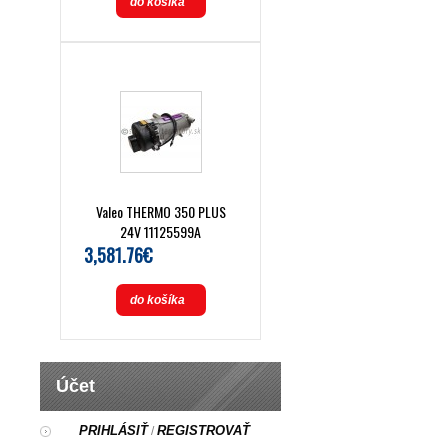
do košíka
Valeo THERMO 350 PLUS
24V 11125599A
3,581.76€
do košíka
Účet
PRIHLÁSIŤ
REGISTROVAŤ
/