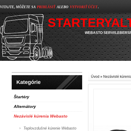
VITAJTE, MÔŽETE SA
PRIHLÁSIŤ
ALEBO
VYTVORIŤ ÚČET
.
STARTERYAL
WEBASTO SERVIS,EBERSP
Úvod
»
Nezávislé kúren
Kategórie
Štartéry
Alternátory
Nezávislé kúrenia Webasto
Teplovzdušné kúrenie Webasto