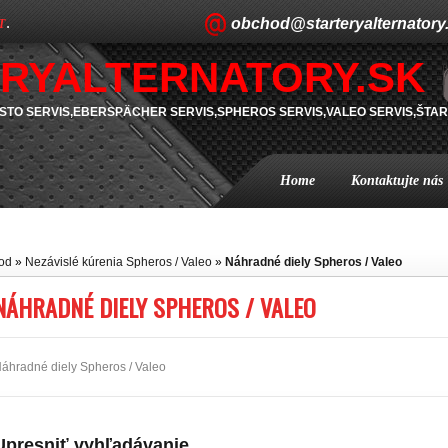
obchod@starteryalternatory
T
.
RYALTERNATORY.SK
TO SERVIS,EBERSPÄCHER SERVIS,SPHEROS SERVIS,VALEO SERVIS,ŠTAR
Home
Kontaktujte nás
od
»
Nezávislé kúrenia Spheros / Valeo
»
Náhradné diely Spheros / Valeo
NÁHRADNÉ DIELY SPHEROS / VALEO
áhradné diely Spheros / Valeo
Upresniť vyhľadávanie