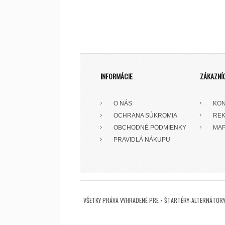
INFORMÁCIE
ZÁKAZNÍ
O NÁS
KON
OCHRANA SÚKROMIA
REK
OBCHODNÉ PODMIENKY
MAP
PRAVIDLÁ NÁKUPU
VŠETKY PRÁVA VYHRADENÉ PRE • ŠTARTÉRY-ALTERNÁTORY 