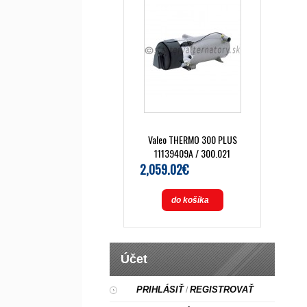
Valeo THERMO 300 PLUS
11139409A / 300.021
2,059.02€
do košíka
Účet
PRIHLÁSIŤ
REGISTROVAŤ
/