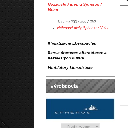
Nezávislé kúrenia Spheros /
Valeo
Thermo 230 / 300 / 350
Náhradné diely Spheros / Valeo
Klimatizácie Eberspächer
Servis štartérov alternátorov a
nezávislých kúrení
Ventilátory klimatizácie
Výrobcovia