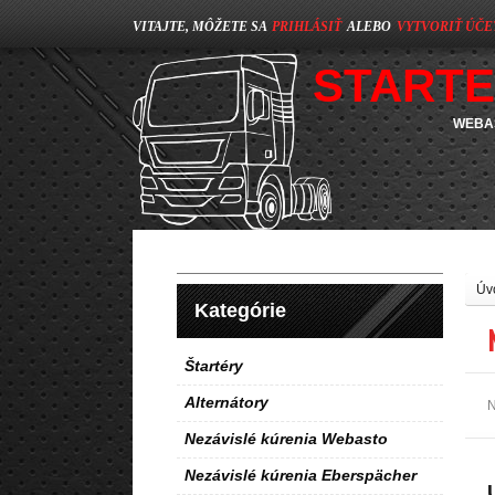
VITAJTE, MÔŽETE SA
PRIHLÁSIŤ
ALEBO
VYTVORIŤ ÚČE
STARTE
WEBAS
Úv
Kategórie
Štartéry
Alternátory
N
Nezávislé kúrenia Webasto
Nezávislé kúrenia Eberspächer