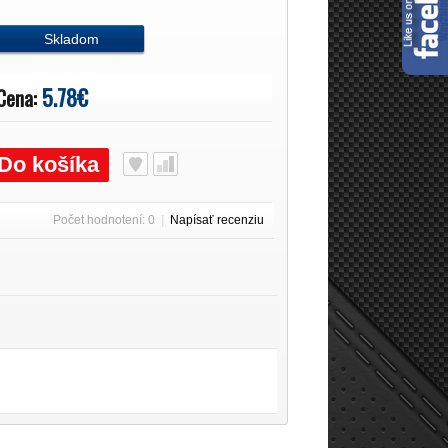
Skladom
5.78€
Cena:
Do košíka
Počet hodnotení: 0
|
Napísať recenziu