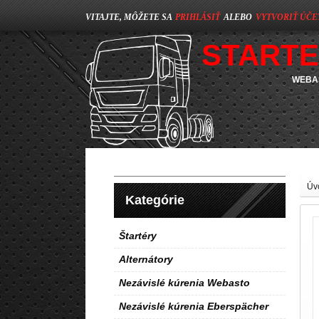
VITAJTE, MÔŽETE SA
PRIHLÁSIŤ
ALEBO
VYTVORIŤ ÚČE
STARTE
WEBAS
Úv
Kategórie
Štartéry
Alternátory
Nezávislé kúrenia Webasto
Nezávislé kúrenia Eberspächer