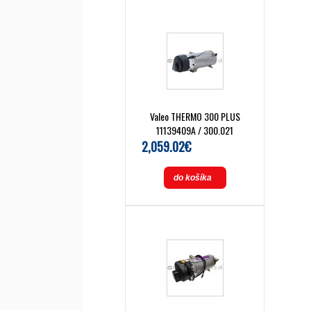
Valeo THERMO 300 PLUS
11139409A / 300.021
2,059.02€
do košíka