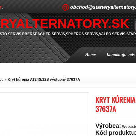
obchod@starteryalternatory
T
.
RYALTERNATORY.SK
TO SERVIS,EBERSPÄCHER SERVIS,SPHEROS SERVIS,VALEO SERVIS,ŠTAR
Home
Kontaktujte nás
od
»
Kryt kúrenia AT24S/32S výstupný 37637A
KRYT KÚRENIA
37637A
Výrobca:
Webast
Kód produktu