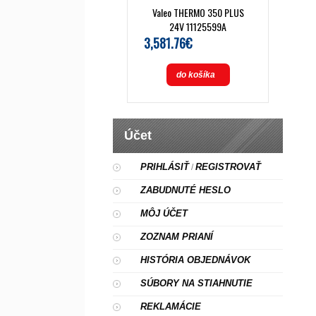
Valeo THERMO 350 PLUS
24V 11125599A
3,581.76€
do košíka
Účet
PRIHLÁSIŤ
REGISTROVAŤ
/
ZABUDNUTÉ HESLO
MÔJ ÚČET
ZOZNAM PRIANÍ
HISTÓRIA OBJEDNÁVOK
SÚBORY NA STIAHNUTIE
REKLAMÁCIE