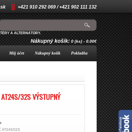
.sk
+421 910 292 069 / +421 902 111 132
TÉRY A ALTERNÁTORY.
Nákupný košík:
0 (ks) - 0.00€
Môj účet
Nákupný košík
Pokladňa
 AT24S/32S VÝSTUPNÝ
o
:
AT24S/32S