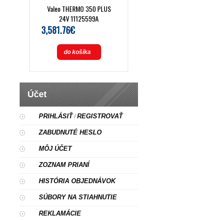
Valeo THERMO 350 PLUS
24V 11125599A
3,581.76€
do košíka
Účet
PRIHLÁSIŤ
REGISTROVAŤ
/
ZABUDNUTÉ HESLO
MÔJ ÚČET
ZOZNAM PRIANÍ
HISTÓRIA OBJEDNÁVOK
SÚBORY NA STIAHNUTIE
REKLAMÁCIE