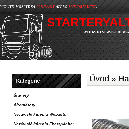
VITAJTE, MÔŽETE SA
PRIHLÁSIŤ
ALEBO
VYTVORIŤ ÚČET
.
STARTERYAL
WEBASTO SERVIS,EBERSP
Úvod
»
Ha
Kategórie
Štartéry
Alternátory
Nezávislé kúrenia Webasto
Nezávislé kúrenia Eberspächer