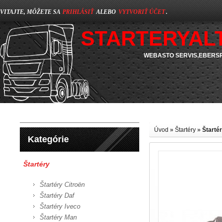
VITAJTE, MÔŽETE SA
PRIHLÁSIŤ
ALEBO
VYTVORIŤ ÚČET
.
STARTERYAL
WEBASTO SERVIS,EBERSP
Úvod
»
Štartéry
»
Štart
Kategórie
Štartéry
Štartéry Citroën
Štartéry Daf
Štartéry Iveco
Štartéry Man