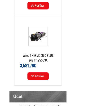
do košíka
Valeo THERMO 350 PLUS
24V 11125599A
3,581.76€
do košíka
Účet