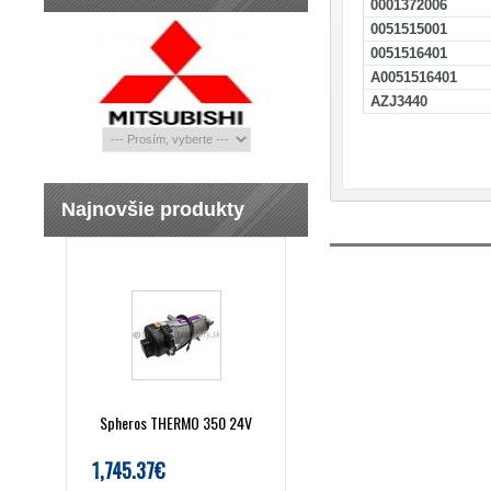
0001372006
0051515001
0051516401
A0051516401
AZJ3440
Najnovšie produkty
Spheros THERMO 350 24V
1,745.37€